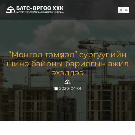
“Монгол тэмүүлэл” сургуулийн
шинэ байрны барилгын ажил
эхэллээ
2020-04-01