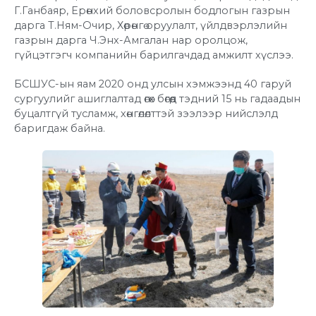
Г.Ганбаяр, Ерөнхий боловсролын бодлогын газрын
дарга Т.Ням-Очир, Хөрөнгө оруулалт, үйлдвэрлэлийн
газрын дарга Ч.Энх-Амгалан нар оролцож,
гүйцэтгэгч компанийн барилгачдад амжилт хүслээ.
БСШУС-ын яам 2020 онд улсын хэмжээнд 40 гаруй
сургуулийг ашиглалтад өгөх бөгөөд тэдний 15 нь гадаадын
буцалтгүй тусламж, хөнгөлөлттэй зээлээр нийслэлд
баригдаж байна.