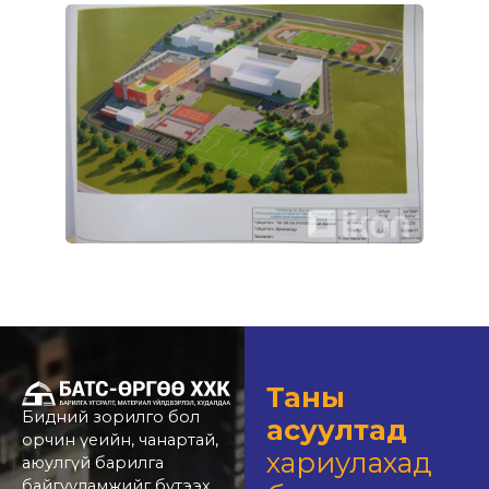
Таны
Бидний зорилго бол
асуултад
орчин үеийн, чанартай,
хариулахад
аюулгүй барилга
байгууламжийг бүтээх