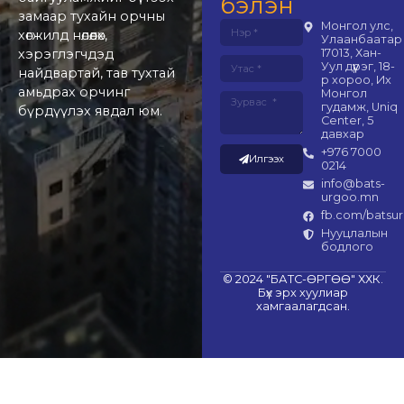
бэлэн
замаар тухайн орчны
Монгол улс,
хөгжилд нөлөөлөх,
Улаанбаатар
хэрэглэгчдэд
17013, Хан-
Уул дүүрэг, 18-
найдвартай, тав тухтай
р хороо, Их
амьдрах орчинг
Монгол
гудамж, Uniq
бүрдүүлэх явдал юм.
Center, 5
давхар
+976 7000
Илгээх
0214
info@bats-
urgoo.mn
fb.com/batsu
Нууцлалын
бодлого
© 2024 "БАТС-ӨРГӨӨ" ХХК.
Бүх эрх хуулиар
хамгаалагдсан.