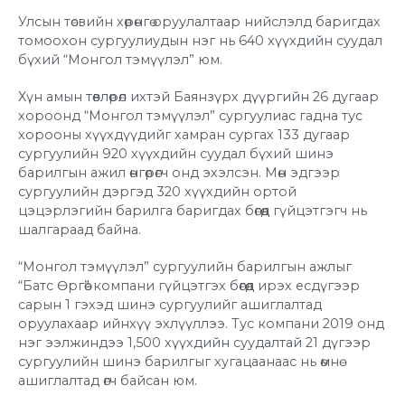
Улсын төсвийн хөрөнгө оруулалтаар нийслэлд баригдах
томоохон сургуулиудын нэг нь 640 хүүхдийн суудал
бүхий “Монгол тэмүүлэл” юм.
Хүн амын төвлөрөл ихтэй Баянзүрх дүүргийн 26 дугаар
хороонд “Монгол тэмүүлэл” сургуулиас гадна тус
хорооны хүүхдүүдийг хамран сургах 133 дугаар
сургуулийн 920 хүүхдийн суудал бүхий шинэ
барилгын ажил өнгөрөгч онд эхэлсэн. Мөн эдгээр
сургуулийн дэргэд 320 хүүхдийн ортой
цэцэрлэгийн барилга баригдах бөгөөд гүйцэтгэгч нь
шалгараад байна.
“Монгол тэмүүлэл” сургуулийн барилгын ажлыг
“Батс Өргөө” компани гүйцэтгэх бөгөөд ирэх есдүгээр
сарын 1 гэхэд шинэ сургуулийг ашиглалтад
оруулахаар ийнхүү эхлүүллээ. Тус компани 2019 онд
нэг ээлжиндээ 1,500 хүүхдийн суудалтай 21 дүгээр
сургуулийн шинэ барилгыг хугацаанаас нь өмнө
ашиглалтад өгч байсан юм.