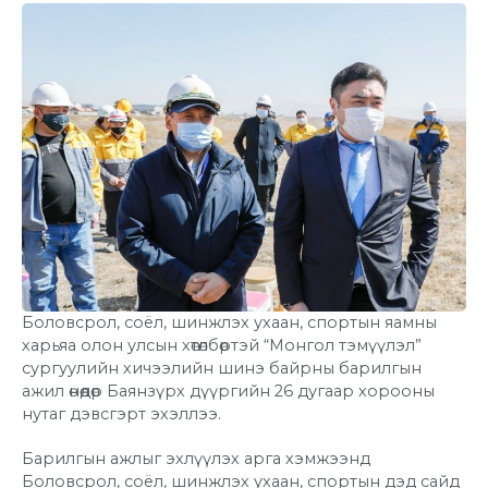
Боловсрол, соёл, шинжлэх ухаан, спортын яамны
харьяа олон улсын хөтөлбөртэй “Монгол тэмүүлэл”
сургуулийн хичээлийн шинэ байрны барилгын
ажил өнөөдөр Баянзүрх дүүргийн 26 дугаар хорооны
нутаг дэвсгэрт эхэллээ.
Барилгын ажлыг эхлүүлэх арга хэмжээнд
Боловсрол, соёл, шинжлэх ухаан, спортын дэд сайд