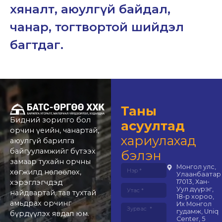
хяналт,
аюулгүй
байдал,
чанар,
тогтвортой
шийдэл
багтдаг.
Таны
Бидний зорилго бол
асуултад
орчин үеийн, чанартай,
хариулахад
аюулгүй барилга
байгууламжийг бүтээх
бэлэн
замаар тухайн орчны
Монгол улс,
хөгжилд нөлөөлөх,
Улаанбаатар
хэрэглэгчдэд
17013, Хан-
Уул дүүрэг,
найдвартай, тав тухтай
18-р хороо,
амьдрах орчинг
Их Монгол
гудамж, Uniq
бүрдүүлэх явдал юм.
Center, 5