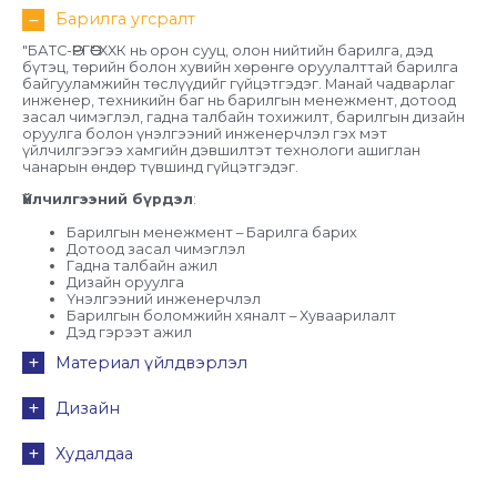
Барилга угсралт
"БАТС-ӨРГӨӨ" ХХК нь орон сууц, олон нийтийн барилга, дэд
бүтэц, төрийн болон хувийн хөрөнгө оруулалттай барилга
байгууламжийн төслүүдийг гүйцэтгэдэг. Манай чадварлаг
инженер, техникийн баг нь барилгын менежмент, дотоод
засал чимэглэл, гадна талбайн тохижилт, барилгын дизайн
оруулга болон үнэлгээний инженерчлэл гэх мэт
үйлчилгээгээ хамгийн дэвшилтэт технологи ашиглан
чанарын өндөр түвшинд гүйцэтгэдэг.
Үйлчилгээний бүрдэл
:
Барилгын менежмент – Барилга барих
Дотоод засал чимэглэл
Гадна талбайн ажил
Дизайн оруулга
Үнэлгээний инженерчлэл
Барилгын боломжийн хяналт – Хуваарилалт
Дэд гэрээт ажил
Материал үйлдвэрлэл
Дизайн
Худалдаа