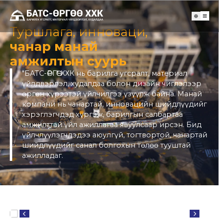
Туршлага, инноваци,
чанар манай
амжилтын суурь
"БАТС-ӨРГӨӨ" ХХК нь барилга угсралт, материал
үйлдвэрлэл, худалдаа болон дизайн чиглэлээр
өргөн хүрээтэй үйлчилгээ үзүүлж байна. Манай
компани нь чанартай, инновацийн шийдлүүдийг
хэрэглэгчдэд хүргэж, барилгын салбартаа
амжилттай үйл ажиллагаа явуулсаар ирсэн. Бид
үйлчлүүлэгчдэдээ аюулгүй, тогтвортой, чанартай
шийдлүүдийг санал болгохын төлөө тууштай
ажилладаг.