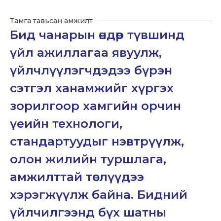
Тамга тавьсан амжилт
Бид
чанарын
өндөр
түвшинд
үйл
ажиллагаа
явуулж,
үйлчлүүлэгчдэдээ
бүрэн
сэтгэл
ханамжийг
хүргэх
зорилгоор
хамгийн
орчин
үеийн
технологи,
стандартуудыг
нэвтрүүлж,
олон
жилийн
туршлага,
амжилттай
төслүүдээ
хэрэгжүүлж
байна.
Бидний
үйлчилгээнд
бүх
шатны